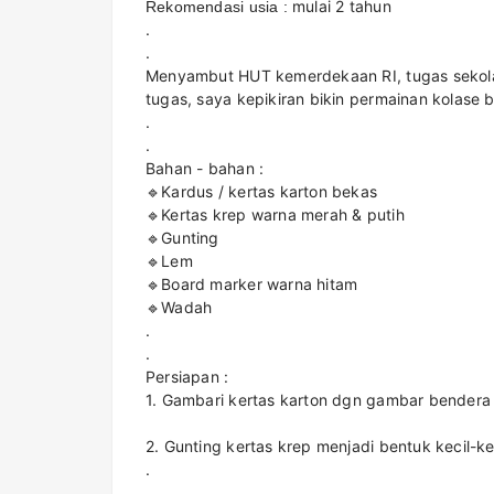
mulai 2 tahun
Rekomendasi usia :
.
.
Menyambut HUT kemerdekaan RI, tugas sekola
tugas, saya kepikiran bikin permainan kolase 
.
.
Bahan - bahan :
🔹Kardus / kertas karton bekas
🔹Kertas krep warna merah & putih
🔹Gunting
🔹Lem
🔹Board marker warna hitam
🔹Wadah
.
.
Persiapan :
1. Gambari kertas karton dgn gambar bender
2. Gunting kertas krep menjadi bentuk kecil-
.
.