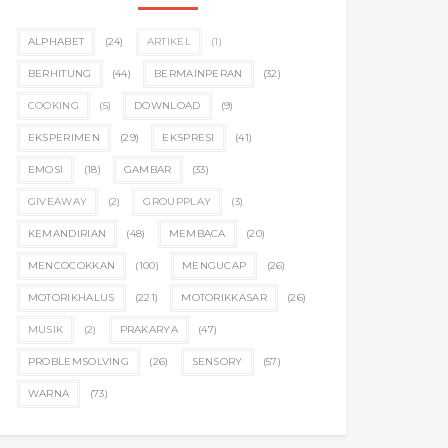
ALPHABET
(24)
ARTIKEL
(1)
BERHITUNG
(44)
BERMAINPERAN
(32)
COOKING
(5)
DOWNLOAD
(9)
EKSPERIMEN
(29)
EKSPRESI
(41)
EMOSI
(18)
GAMBAR
(33)
GIVEAWAY
(2)
GROUPPLAY
(3)
KEMANDIRIAN
(48)
MEMBACA
(20)
MENCOCOKKAN
(100)
MENGUCAP
(26)
MOTORIKHALUS
(221)
MOTORIKKASAR
(26)
MUSIK
(2)
PRAKARYA
(47)
PROBLEMSOLVING
(26)
SENSORY
(57)
WARNA
(73)