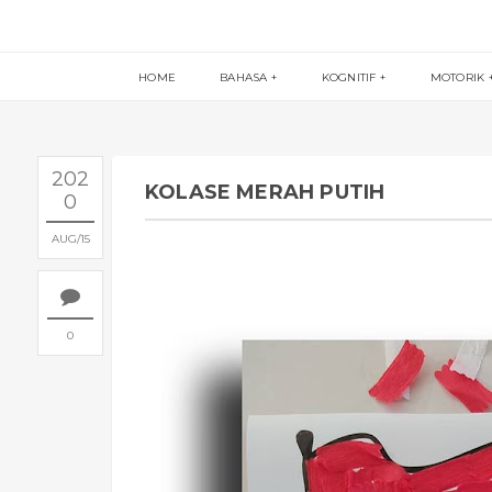
HOME
BAHASA
KOGNITIF
MOTORIK
202
KOLASE MERAH PUTIH
0
AUG
15
0