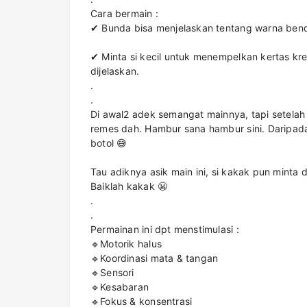
Cara bermain :
✔ Bunda bisa menjelaskan tentang warna bende
✔ Minta si kecil untuk menempelkan kertas k
dijelaskan.
.
.
Di awal2 adek semangat mainnya, tapi setelah
remes dah. Hambur sana hambur sini. Daripad
botol 😅
Tau adiknya asik main ini, si kakak pun minta 
Baiklah kakak 😬
.
.
Permainan ini dpt menstimulasi :
🔹Motorik halus
🔹Koordinasi mata & tangan
🔹Sensori
🔹Kesabaran
🔹Fokus & konsentrasi