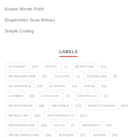
Kolase Merah Putih
Eksperimen Susu Menari
Simple Coding
LABELS
ALPHABET
(24)
ARTIKEL
(1)
BERHITUNG
(44)
BERMAINPERAN
(32)
COOKING
(5)
DOWNLOAD
(9)
EKSPERIMEN
(29)
EKSPRESI
(41)
EMOSI
(18)
GAMBAR
(33)
GIVEAWAY
(2)
GROUPPLAY
(3)
KEMANDIRIAN
(48)
MEMBACA
(20)
MENCOCOKKAN
(100)
MENGUCAP
(26)
MOTORIKHALUS
(221)
MOTORIKKASAR
(26)
MUSIK
(2)
PRAKARYA
(47)
PROBLEMSOLVING
(26)
SENSORY
(57)
WARNA
(73)