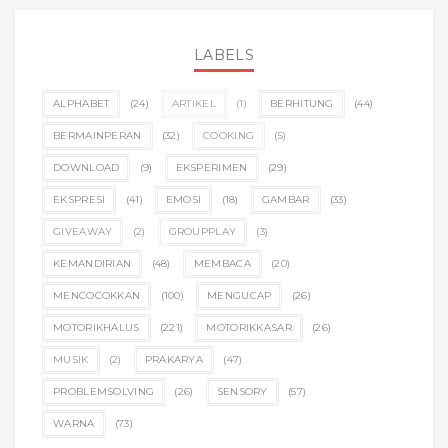
LABELS
ALPHABET
(24)
ARTIKEL
(1)
BERHITUNG
(44)
BERMAINPERAN
(32)
COOKING
(5)
DOWNLOAD
(9)
EKSPERIMEN
(29)
EKSPRESI
(41)
EMOSI
(18)
GAMBAR
(33)
GIVEAWAY
(2)
GROUPPLAY
(3)
KEMANDIRIAN
(48)
MEMBACA
(20)
MENCOCOKKAN
(100)
MENGUCAP
(26)
MOTORIKHALUS
(221)
MOTORIKKASAR
(26)
MUSIK
(2)
PRAKARYA
(47)
PROBLEMSOLVING
(26)
SENSORY
(57)
WARNA
(73)