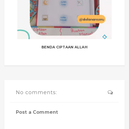
BENDA CIPTAAN ALLAH
No comments:
Post a Comment