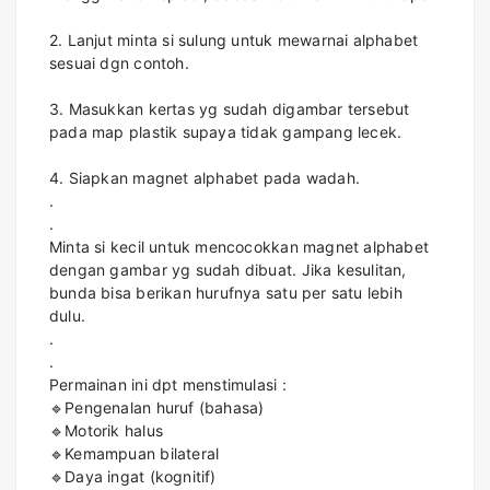
2. Lanjut minta si sulung untuk mewarnai alphabet
sesuai dgn contoh.
3. Masukkan kertas yg sudah digambar tersebut
pada map plastik supaya tidak gampang lecek.
4. Siapkan magnet alphabet pada wadah.
.
.
Minta si kecil untuk mencocokkan magnet alphabet
dengan gambar yg sudah dibuat. Jika kesulitan,
bunda bisa berikan hurufnya satu per satu lebih
dulu.
.
.
Permainan ini dpt menstimulasi :
🔹Pengenalan huruf (bahasa)
🔹Motorik halus
🔹Kemampuan bilateral
🔹Daya ingat (kognitif)