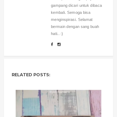
gampang dicari untuk dibaca
kembali. Semoga bisa
menginspirasi. Selamat
bermain dengan sang buah
hati.. :)
RELATED POSTS: