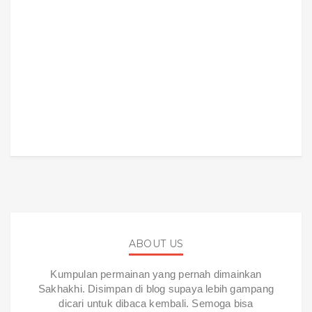
ABOUT US
Kumpulan permainan yang pernah dimainkan
Sakhakhi. Disimpan di blog supaya lebih gampang
dicari untuk dibaca kembali. Semoga bisa