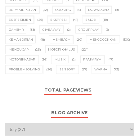
BERMAINPERAN
(32)
COOKING
(5)
DOWNLOAD
(9)
EKSPERIMEN
(29)
EKSPRESI
(41)
EMOSI
(18)
GAMBAR
(33)
GIVEAWAY
(2)
GROUPPLAY
(3)
KEMANDIRIAN
(48)
MEMBACA
(20)
MENCOCOKKAN
(100)
MENGUCAP
(26)
MOTORIKHALUS
(221)
MOTORIKKASAR
(26)
MUSIK
(2)
PRAKARYA
(47)
PROBLEMSOLVING
(26)
SENSORY
(57)
WARNA
(73)
TOTAL PAGEVIEWS
BLOG ARCHIVE