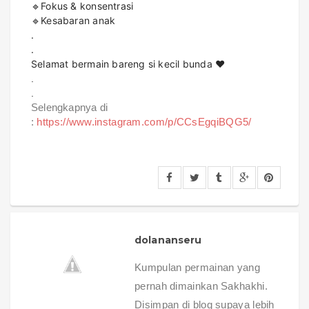
🔹Fokus & konsentrasi
🔹Kesabaran anak
.
.
Selamat bermain bareng si kecil bunda ❤
.
.
Selengkapnya di
:
https://www.instagram.com/p/CCsEgqiBQG5/
dolananseru
Kumpulan permainan yang
pernah dimainkan Sakhakhi.
Disimpan di blog supaya lebih