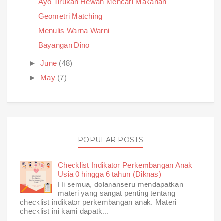
Ayo Tirukan Hewan Mencari Makanan
Geometri Matching
Menulis Warna Warni
Bayangan Dino
►
June
(48)
►
May
(7)
POPULAR POSTS
Checklist Indikator Perkembangan Anak
Usia 0 hingga 6 tahun (Diknas)
Hi semua, dolananseru mendapatkan
materi yang sangat penting tentang
checklist indikator perkembangan anak. Materi
checklist ini kami dapatk...