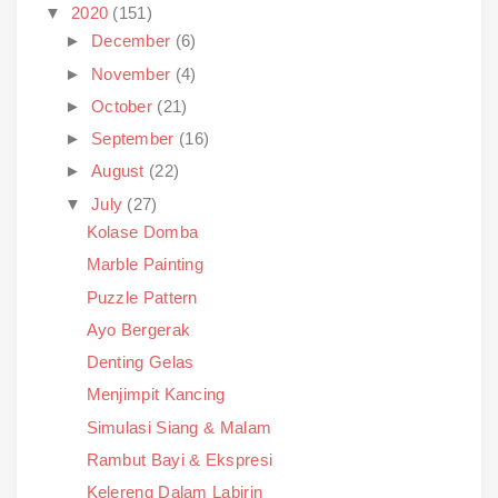
▼
2020
(151)
►
December
(6)
►
November
(4)
►
October
(21)
►
September
(16)
►
August
(22)
▼
July
(27)
Kolase Domba
Marble Painting
Puzzle Pattern
Ayo Bergerak
Denting Gelas
Menjimpit Kancing
Simulasi Siang & Malam
Rambut Bayi & Ekspresi
Kelereng Dalam Labirin