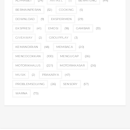
ALPHABET
(24)
ARTIKEL
(1)
BERHITUNG
(44)
BERMAINPERAN
(32)
COOKING
(5)
DOWNLOAD
(9)
EKSPERIMEN
(29)
EKSPRESI
(41)
EMOSI
(18)
GAMBAR
(33)
GIVEAWAY
(2)
GROUPPLAY
(3)
KEMANDIRIAN
(48)
MEMBACA
(20)
MENCOCOKKAN
(100)
MENGUCAP
(26)
MOTORIKHALUS
(221)
MOTORIKKASAR
(26)
MUSIK
(2)
PRAKARYA
(47)
PROBLEMSOLVING
(26)
SENSORY
(57)
WARNA
(73)