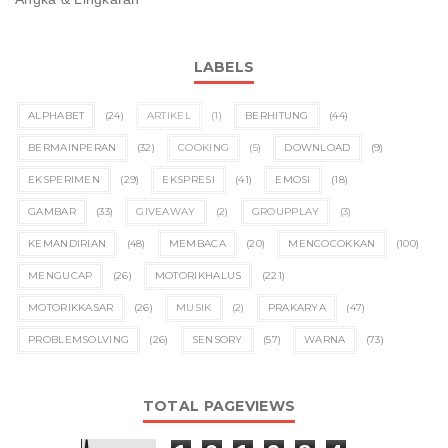
LABELS
ALPHABET
(24)
ARTIKEL
(1)
BERHITUNG
(44)
BERMAINPERAN
(32)
COOKING
(5)
DOWNLOAD
(9)
EKSPERIMEN
(29)
EKSPRESI
(41)
EMOSI
(18)
GAMBAR
(33)
GIVEAWAY
(2)
GROUPPLAY
(3)
KEMANDIRIAN
(48)
MEMBACA
(20)
MENCOCOKKAN
(100)
MENGUCAP
(26)
MOTORIKHALUS
(221)
MOTORIKKASAR
(26)
MUSIK
(2)
PRAKARYA
(47)
PROBLEMSOLVING
(26)
SENSORY
(57)
WARNA
(73)
TOTAL PAGEVIEWS