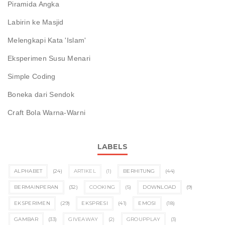
Piramida Angka
Labirin ke Masjid
Melengkapi Kata 'Islam'
Eksperimen Susu Menari
Simple Coding
Boneka dari Sendok
Craft Bola Warna-Warni
LABELS
ALPHABET
(24)
ARTIKEL
(1)
BERHITUNG
(44)
BERMAINPERAN
(32)
COOKING
(5)
DOWNLOAD
(9)
EKSPERIMEN
(29)
EKSPRESI
(41)
EMOSI
(18)
GAMBAR
(33)
GIVEAWAY
(2)
GROUPPLAY
(3)