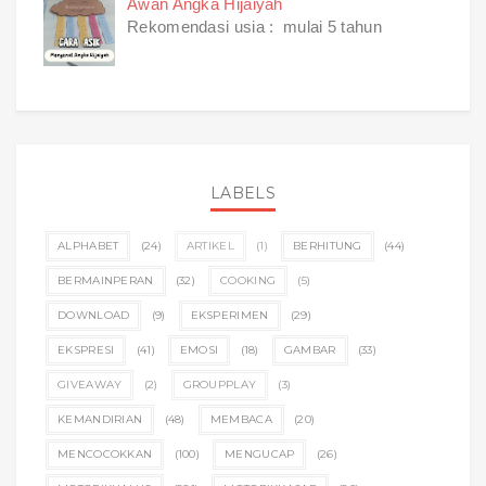
Awan Angka Hijaiyah
Rekomendasi usia : mulai 5 tahun
LABELS
ALPHABET
(24)
ARTIKEL
(1)
BERHITUNG
(44)
BERMAINPERAN
(32)
COOKING
(5)
DOWNLOAD
(9)
EKSPERIMEN
(29)
EKSPRESI
(41)
EMOSI
(18)
GAMBAR
(33)
GIVEAWAY
(2)
GROUPPLAY
(3)
KEMANDIRIAN
(48)
MEMBACA
(20)
MENCOCOKKAN
(100)
MENGUCAP
(26)