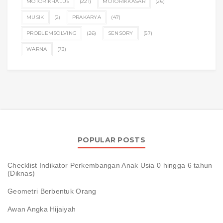
MOTORIKHALUS
(221)
MOTORIKKASAR
(26)
MUSIK
(2)
PRAKARYA
(47)
PROBLEMSOLVING
(26)
SENSORY
(57)
WARNA
(73)
POPULAR POSTS
Checklist Indikator Perkembangan Anak Usia 0 hingga 6 tahun
(Diknas)
Geometri Berbentuk Orang
Awan Angka Hijaiyah